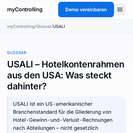
myControlling
Demo vereinbaren
myControlling
/
Glossar
/
USALI
Produkt
Preise
GLOSSAR
FAQ
USALI – Hotelkontenrahmen
aus den USA: Was steckt
Glossar
dahinter?
Demo vereinbaren
USALI ist ein US-amerikanischer
Branchenstandard für die Gliederung von
Hotel-Gewinn-und-Verlust-Rechnungen
nach Abteilungen – nicht gesetzlich