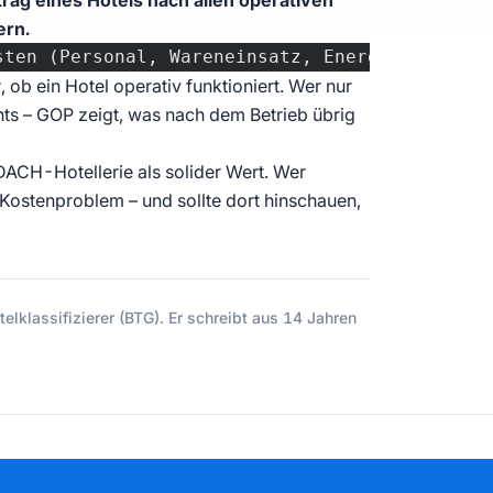
trag eines Hotels nach allen operativen
ern.
sten (Personal, Wareneinsatz, Energie, Vertri
 ob ein Hotel operativ funktioniert. Wer nur
ts – GOP zeigt, was nach dem Betrieb übrig
DACH-Hotellerie als solider Wert. Wer
 Kostenproblem – und sollte dort hinschauen,
elklassifizierer (BTG). Er schreibt aus 14 Jahren