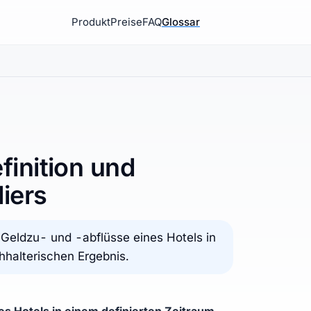
Produkt
Preise
FAQ
Glossar
finition und
iers
 Geldzu- und -abflüsse eines Hotels in
halterischen Ergebnis.