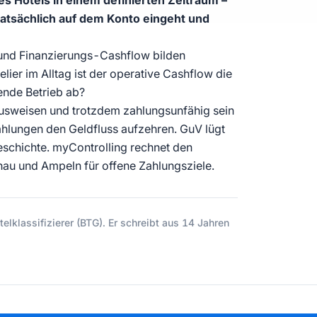
nes Hotels in einem definierten Zeitraum –
tatsächlich auf dem Konto eingeht und
 und Finanzierungs-Cashflow bilden
lier im Alltag ist der operative Cashflow die
fende Betrieb ab?
ausweisen und trotzdem zahlungsunfähig sein
ahlungen den Geldfluss aufzehren. GuV lügt
Geschichte. myControlling rechnet den
hau und Ampeln für offene Zahlungsziele.
elklassifizierer (BTG). Er schreibt aus 14 Jahren