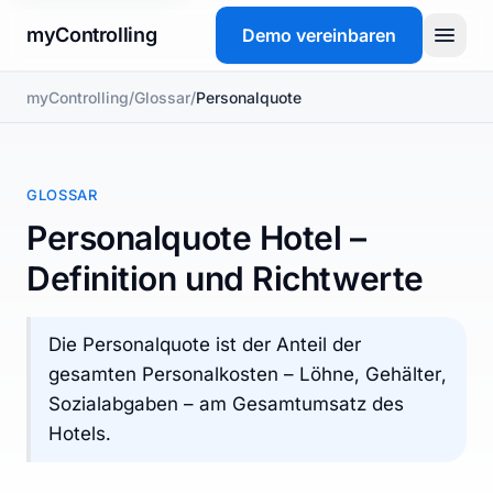
myControlling
Demo vereinbaren
myControlling
/
Glossar
/
Personalquote
Produkt
Preise
GLOSSAR
FAQ
Personalquote Hotel –
Definition und Richtwerte
Glossar
Die Personalquote ist der Anteil der
Demo vereinbaren
gesamten Personalkosten – Löhne, Gehälter,
Sozialabgaben – am Gesamtumsatz des
Hotels.