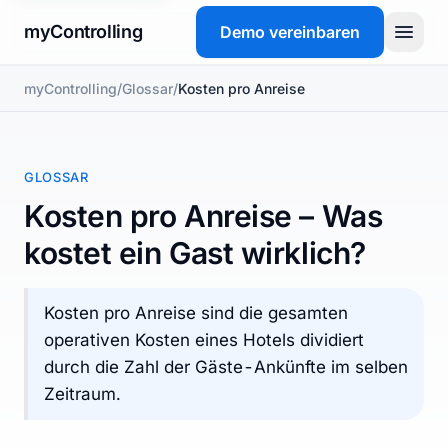
myControlling
Demo vereinbaren
myControlling
/
Glossar
/
Kosten pro Anreise
Produkt
Preise
GLOSSAR
FAQ
Kosten pro Anreise – Was
kostet ein Gast wirklich?
Glossar
Kosten pro Anreise sind die gesamten
Demo vereinbaren
operativen Kosten eines Hotels dividiert
durch die Zahl der Gäste-Ankünfte im selben
Zeitraum.