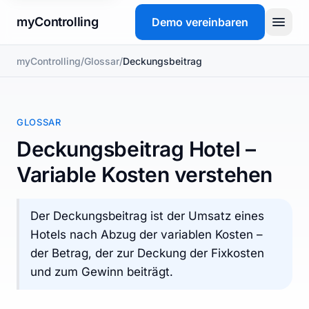
myControlling
Demo vereinbaren
myControlling
/
Glossar
/
Deckungsbeitrag
Produkt
Preise
GLOSSAR
FAQ
Deckungsbeitrag Hotel –
Variable Kosten verstehen
Glossar
Der Deckungsbeitrag ist der Umsatz eines
Demo vereinbaren
Hotels nach Abzug der variablen Kosten –
der Betrag, der zur Deckung der Fixkosten
und zum Gewinn beiträgt.